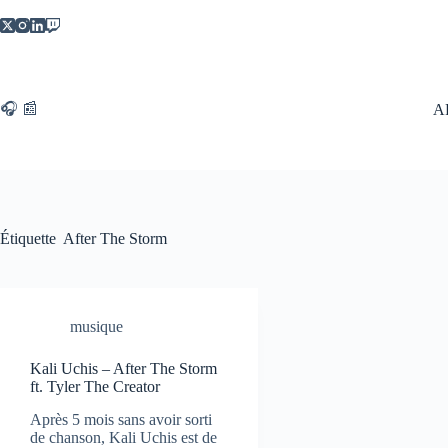
Passer
au
contenu
🎧 📰
A
Étiquette
After The Storm
musique
Kali Uchis – After The Storm
ft. Tyler The Creator
Après 5 mois sans avoir sorti
de chanson, Kali Uchis est de