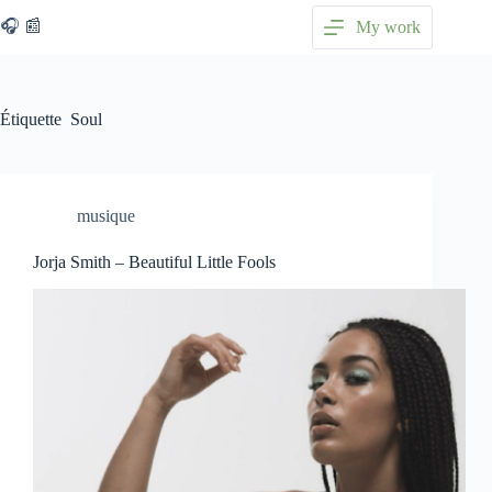
Passer
🎧 📰
My work
au
contenu
Étiquette
Soul
musique
Jorja Smith – Beautiful Little Fools