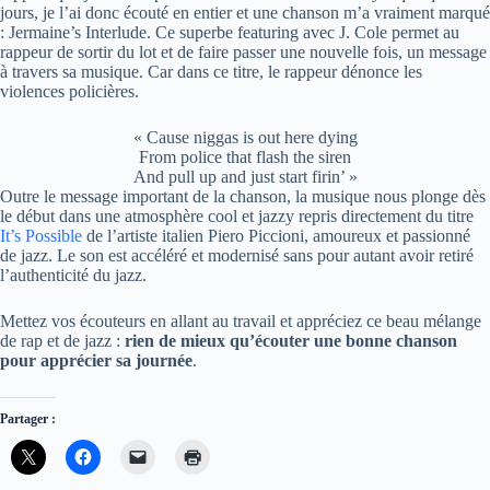
jours, je l’ai donc écouté en entier et une chanson m’a vraiment marqué
: Jermaine’s Interlude. Ce superbe featuring avec J. Cole permet au
rappeur de sortir du lot et de faire passer une nouvelle fois, un message
à travers sa musique. Car dans ce titre, le rappeur dénonce les
violences policières.
« Cause niggas is out here dying
From police that flash the siren
And pull up and just start firin’ »
Outre le message important de la chanson, la musique nous plonge dès
le début dans une atmosphère cool et jazzy repris directement du titre
It’s Possible
de l’artiste italien Piero Piccioni, amoureux et passionné
de jazz. Le son est accéléré et modernisé sans pour autant avoir retiré
l’authenticité du jazz.
Mettez vos écouteurs en allant au travail et appréciez ce beau mélange
de rap et de jazz :
rien de mieux qu’écouter une bonne chanson
pour apprécier sa journée
.
Partager :