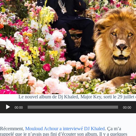
Le nouvel album de Dj Khaled, Major Key, sorti le 29 juillet 
00:00
00:00
Récemment,
Mouloud Achour a interviewé DJ Khaled
. Ça m’a
rappelé que je n’avais pas fini d’écouter son album. Il y a quelques