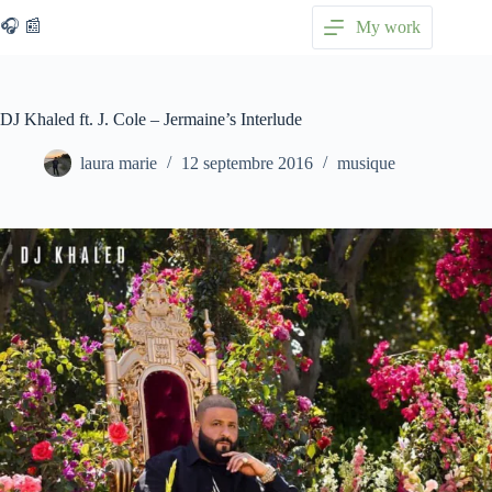
Passer
🎧 📰
My work
au
contenu
DJ Khaled ft. J. Cole – Jermaine’s Interlude
laura marie
12 septembre 2016
musique