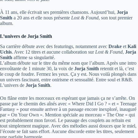
À 11 ans, elle écrivait ses premières chansons. Aujourd’hui,
Jorja
Smith
a 20 ans et elle nous présente
Lost & Found
, son tout premier
album.
L’univers de Jorja Smith
Sa carrière débute avec des featurings, notamment avec
Drake
et
Kali
Uchis
. Avec 12 titres et aucune collaboration sur
Lost & Found
,
Jorja
Smith
affirme sa singularité.
L’album débute sur le titre du même nom que l’album. Après une intro
envoûtante de 1 minute 30, la voix de
Jorja Smith
retentit et là, c’est
le coup de foudre. Fermez les yeux. Ça y est. Nous voilà plongés dans
un univers fascinant, entre onirisme et sensualité. Entre soul et R&B.
L’univers de
Jorja Smith
.
On flâne entre les morceaux en espérant que jamais ça ne s’arrête. On
passe par le chemin des aînés avec « Where Did I Go ? » et « Teenage
Fantasy » pour ensuite arriver à un passage encore inexploré, inauguré
par « On Your Own ». Mention spéciale au morceau « The One » qui
est probablement mon favori. Le passage des couplets au refrain est
tout simplement magique. Avec des mélodies aussi douces que le miel,
l’écoute se fait sans effort. Aucune discorde entre les titres, seulement
une parfaite harmonie.