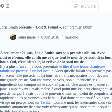
Passer
🎧 📰
My work
au
contenu
Jorja Smith présente « Lost & Found », son premier album
laura marie
8 juin 2018
musique
À seulement 21 ans, Jorja Smith sort son premier album. Avec
Lost & Found,
elle confirme ce que tout le monde pensait déjà tout
haut. Oui, c’est bien elle, la relève de la soul music.
Il y a plus d’un an, je vous présentais
le titre d’une jeune chanteuse
fabuleuse promise à un bel avenir
. Alors qu’elle faisait ses premiers pas
sur scène, elle possédait déjà tous les attraits nécessaires pour devenir
une grande artiste. Son charisme, sa voix, son authenticité, les
ingrédients qui composent le cocktail parfait. Une année est passée et
jamais auparavant j’avais réalisé à quel point une vie peut changer en si
peu de temps. J’avais oublié le pouvoir d’Internet. Celui de propulser si
rapidement les personnes vers le haut. J’ai donc commencé à voir son
visage un peu partout sur
Twitter
. Comme moi, les internautes sont vite
tombés amoureux de cette voix frémissante qui balance entre le soul et
le r&b, tantôt vers le jazz.