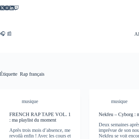
Passer
au
contenu
🎧 📰
A
Étiquette
Rap français
musique
musique
FRENCH RAP TAPE VOL. 1
Nekfeu – Cyborg : 
: ma playlist du moment
Deux semaines après 
Après trois mois d’absence, me
imprévue de son nou
revoilà enfin ! Avec les cours et
Nekfeu se voit enco