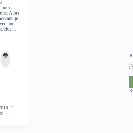
es
album
atine. Alors
ravant, je
avec une
attendue…
A
A
e-
ma
R
2016
es